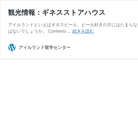
観光情報：ギネスストアハウス
アイルランドといえばギネスビール。ビール好きの方にはたまらな
観
はないでしょうか。 Contents …
続きを読む
光
情
アイルランド留学センター
報：
ギ
ネ
ス
ス
ト
ア
ハ
ウ
ス