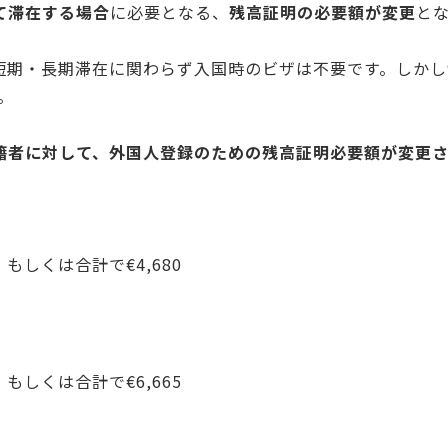
て滞在する場合
に必要となる、
残高証明の必要額が変更
と
短期・長期滞在に関わらず入国時のビザは不要です。しかし
。
籍者に対して、外国人登録のための残高証明必要額が変更
もしくは合計で€4,680
もしくは合計で€6,665