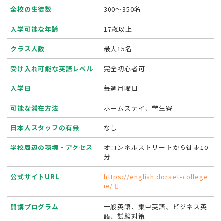
全校の生徒数
300〜350名
入学可能な年齢
17歳以上
クラス人数
最大15名
受け入れ可能な英語レベル
完全初心者可
入学日
毎週月曜日
可能な滞在方法
ホームステイ、学生寮
日本人スタッフの有無
なし
学校周辺の環境・アクセス
オコンネルストリートから徒歩10
分
公式サイトURL
https://english.dorset-college.
ie/
開講プログラム
一般英語、集中英語、ビジネス英
語、試験対策