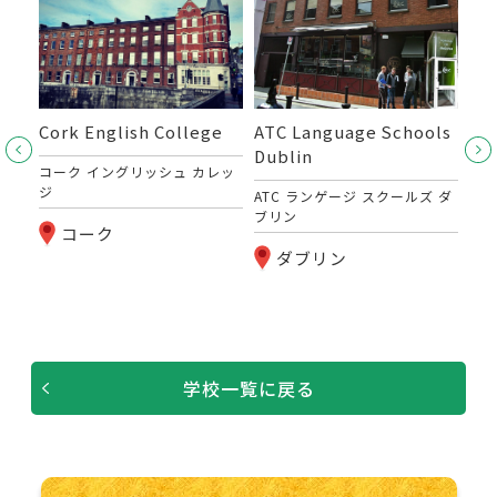
da
Cork English College
ATC Language Schools
Act
Dublin
Eng
ロヘ
コーク イングリッシュ カレッ
(A
ジ
ATC ランゲージ スクールズ ダ
ブリン
アク
コーク
グリ
ダブリン
（A
学校一覧に戻る