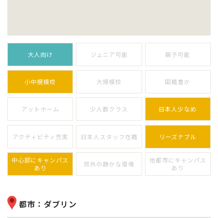
大人向け
ジュニア可能
親子可能
小中規模校
大規模校
国籍豊か
アットホーム
少人数クラス
日本人少なめ
アクティビティ充実
日本人スタッフ在籍
リーズナブル
中心部にキャンパス
他都市にキャンパス
郊外の静かな環境
あり
あり
都市：ダブリン