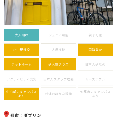
大人向け
ジュニア可能
親子可能
小中規模校
大規模校
国籍豊か
アットホーム
少人数クラス
日本人少なめ
アクティビティ充実
日本人スタッフ在籍
リーズナブル
中心部にキャンパス
他都市にキャンパス
郊外の静かな環境
あり
あり
都市：ダブリン