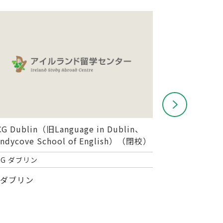
G Dublin（旧Language in Dublin、
Cork Englis
andycove School of English）（閉校）
コーク イング
CG ダブリン
コーク
ダブリン