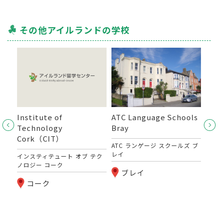
その他アイルランドの学校
my
Institute of
ATC Language Schools
Ho
Technology
Bray
En
カデ
Cork（CIT）
ATC ランゲージ スクールズ ブ
ホー
レイ
リ
インスティテュート オブ テク
ノロジー コーク
ブレイ
コーク